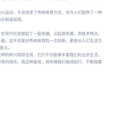
新兴运动，不仅改变了传统体育方式，也为人们提供了一种
快乐和成就感。
，在现代社会掀起了一股热潮。从起源发展，到技术特点，
一面。这不仅是对传统体育的一次创新，更是对人们生活方
正意义。
这样的新兴项目出现，它们不仅能够丰富我们的业余生活，
带来的快乐。而这种愉悦，将伴随我们继续前行，不断探索