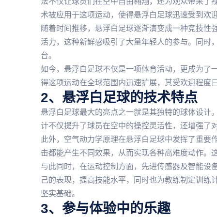
法不仅让球员们在空中自由翱翔，还为观众带来了
术被应用于这项运动，使得悬浮白足球迅速受到欢
随着时间推移，悬浮白足球逐渐演变成一种竞技性
活力，这种新鲜感吸引了大量年轻人的参与。同时
台。
如今，悬浮白足球不仅是一项体育活动，更成为了
得这项运动在全球范围内迅速扩展，其受欢迎程度
2、悬浮白足球的技术特点
悬浮白足球最大的亮点之一就是其独特的球体设计
计不仅提升了球员在空中的操控灵活性，还增强了
此外，空气动力学原理在悬浮白足球中发挥了重要
击都能产生不同效果，从而实现各种高难度动作。
与此同时，在运动控制方面，先进传感器及智能设
己的表现，提高技能水平，同时也为教练制定训练
坚实基础。
3、参与体验中的乐趣