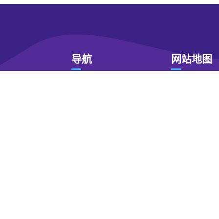
导航
网站地图
知道
333体育
SiteMap
平台💖
项目案例
、平台首
今日公司
安全、稳
企业服务
官网,轻
咨询
333体育官网
ribe