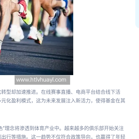
化转型却加速推进。在线赛事直播、电商平台结合线下活
多元化盈利模式，这为未来发展注入新活力，使得基金在其
色”理念将渗透到体育产业中。越来越多的俱乐部开始关注
碳出行等措施。这一趋势不仅符合政策导向，也赢得了年轻