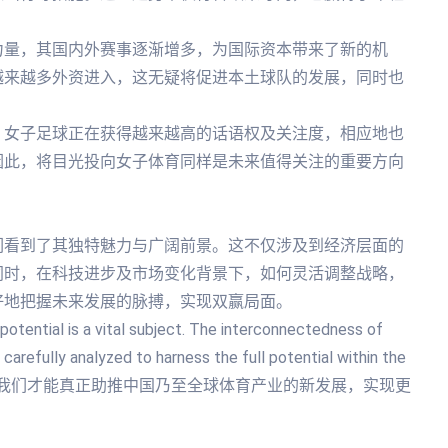
力量，其国内外赛事逐渐增多，为国际资本带来了新的机
越来越多外资进入，这无疑将促进本土球队的发展，同时也
。女子足球正在获得越来越高的话语权及关注度，相应地也
因此，将目光投向女子体育同样是未来值得关注的重要方向
们看到了其独特魅力与广阔前景。这不仅涉及到经济层面的
同时，在科技进步及市场变化背景下，如何灵活调整战略，
好地把握未来发展的脉搏，实现双赢局面。
 potential is a vital subject. The interconnectedness of
arefully analyzed to harness the full potential within the
时代潮流，我们才能真正助推中国乃至全球体育产业的新发展，实现更