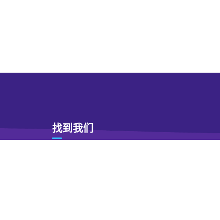
找到我们
地址
河北省河间经济开发区
电话
+17377489469