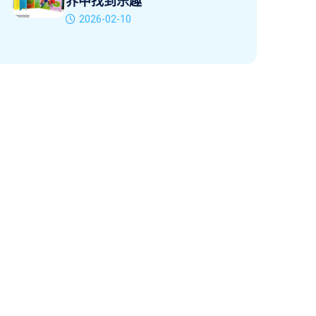
界中找到乐趣
2026-02-10