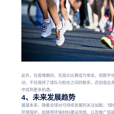
此外，在疫情期间，无观众比赛成为常态，但数字
动，不仅保持了球队与粉丝之间的联系，还创造出
中找到更多机遇。
4、未来发展趋势
展望未来，随着全球对可持续发展的关注加剧，“绿
环境保护，如使用环保材料建设场馆，以及推广低